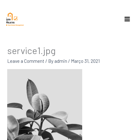
Skip
to
content
service1.jpg
Leave a Comment
/ By
admin
/
Março 31, 2021