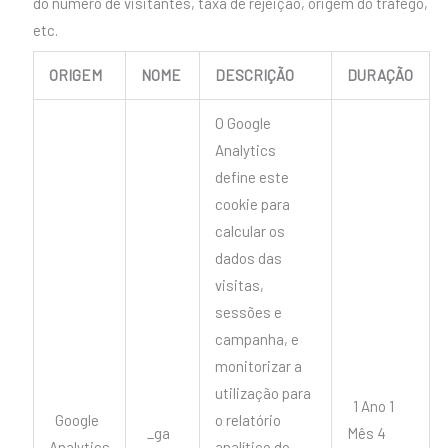
do número de visitantes, taxa de rejeição, origem do tráfego,
etc.
ORIGEM
NOME
DESCRIÇÃO
DURAÇÃO
O Google
Analytics
define este
cookie para
calcular os
dados das
visitas,
sessões e
campanha, e
monitorizar a
utilização para
1 Ano 1
Google
o relatório
_ga
Mês 4
Analytics
analítico do