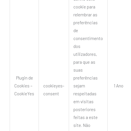
cookie para
relembrar as
preferências
de
consentimento
dos
utilizadores,
para que as
suas
Plugin de
preferências
Cookies –
cookieyes-
sejam
1 Ano
CookieYes
consent
respeitadas
em visitas
posteriores
feitas a este
site. Não