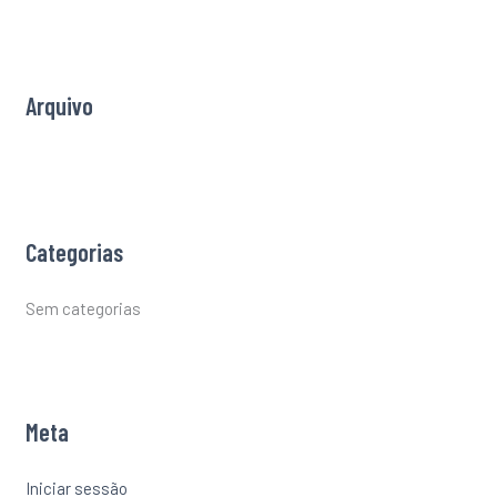
h
f
o
r
Arquivo
:
Categorias
Sem categorias
Meta
Iniciar sessão