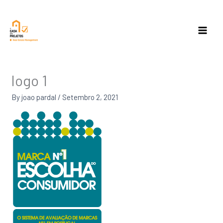
Skip
to
content
logo 1
By
joao pardal
/
Setembro 2, 2021