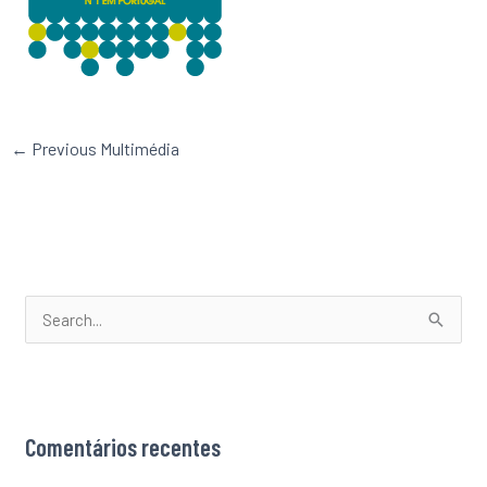
←
Previous Multimédia
S
e
a
r
Comentários recentes
c