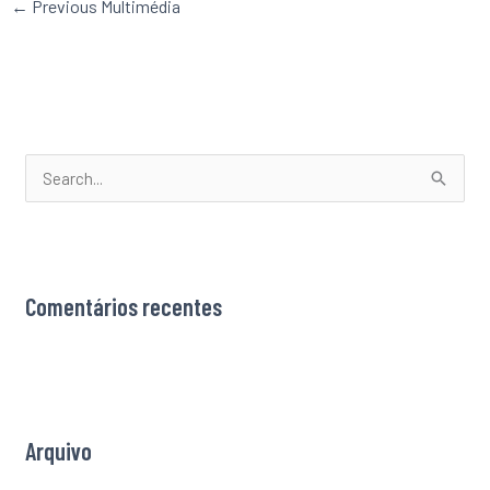
←
Previous Multimédia
S
e
a
r
Comentários recentes
c
h
f
o
r
Arquivo
: