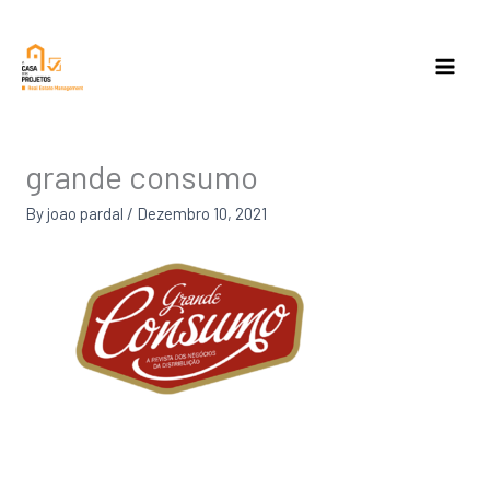
Skip
to
content
grande consumo
By
joao pardal
/
Dezembro 10, 2021