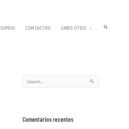
 SOMOS
CONTACTOS
LINKS ÚTEIS
S
e
a
r
Comentários recentes
c
h