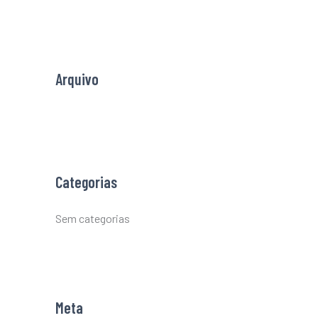
f
o
r
Arquivo
:
Categorias
Sem categorias
Meta