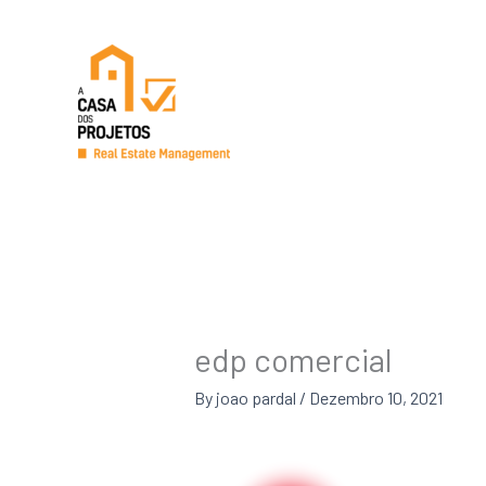
Skip
to
content
edp comercial
By
joao pardal
/
Dezembro 10, 2021