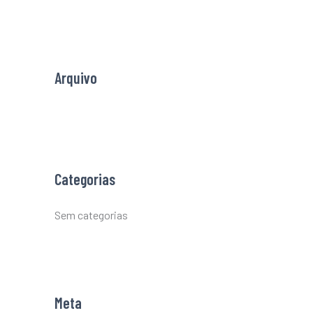
f
o
r
Arquivo
:
Categorias
Sem categorias
Meta