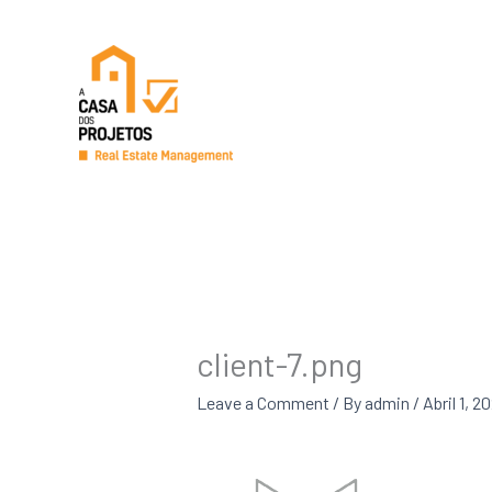
Skip
to
content
client-7.png
Leave a Comment
/ By
admin
/
Abril 1, 2