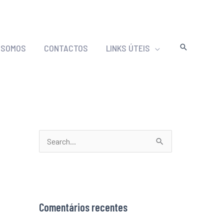
 SOMOS
CONTACTOS
LINKS ÚTEIS
S
e
a
r
Comentários recentes
c
h