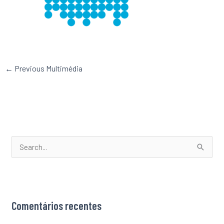
←
Previous Multimédia
S
e
a
r
Comentários recentes
c