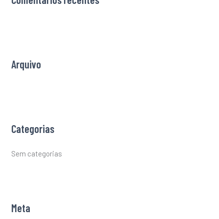
c
h
f
o
r
Arquivo
:
Categorias
Sem categorias
Meta