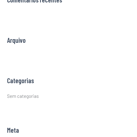
c
h
f
o
r
Arquivo
:
Categorias
Sem categorias
Meta