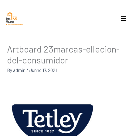
Skip
to
content
Artboard 23marcas-ellecion-
del-consumidor
By
admin
/
Junho 17, 2021