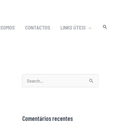
 SOMOS
CONTACTOS
LINKS ÚTEIS
S
e
a
r
Comentários recentes
c
h