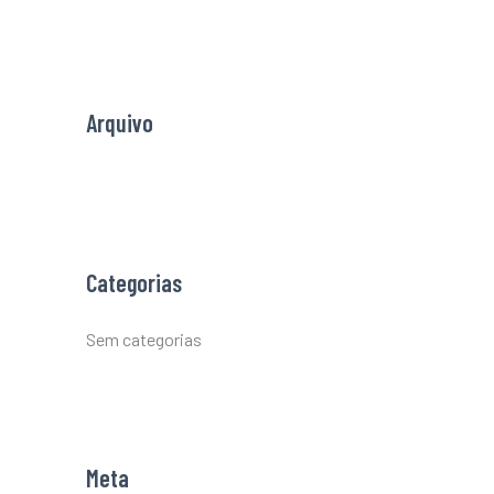
f
o
r
Arquivo
:
Categorias
Sem categorias
Meta