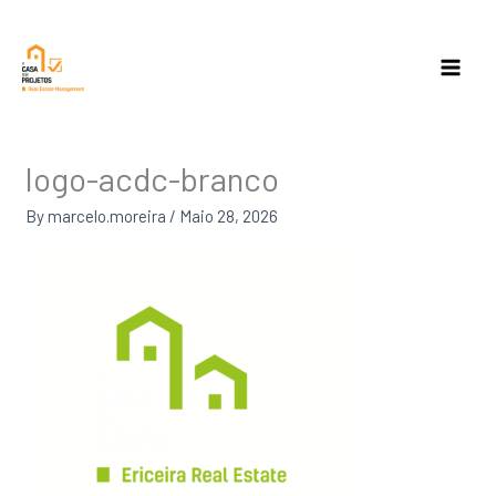
Skip
to
content
logo-acdc-branco
By
marcelo.moreira
/
Maio 28, 2026